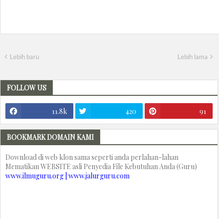
Lebih baru
Lebih lama
FOLLOW US
11.8k
420
91
BOOKMARK DOMAIN KAMI
Download di web klon sama seperti anda perlahan-lahan
Mematikan WEBSITE asli Penyedia File Kebutuhan Anda (Guru)
www.ilmuguru.org | www.jalurguru.com