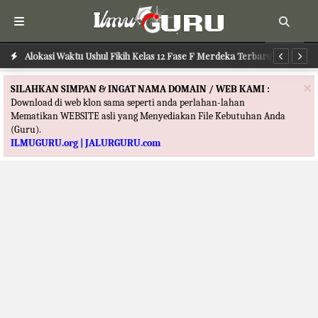
Alokasi Waktu Ushul Fikih Kelas 12 Fase F Merdeka Terbaru
Alokasi Waktu Ilmu Tafsir Kelas 12 Fase F Merdeka Terbaru
Al
×
SILAHKAN SIMPAN & INGAT NAMA DOMAIN / WEB KAMI :
Download di web klon sama seperti anda perlahan-lahan
Mematikan WEBSITE asli yang Menyediakan File Kebutuhan Anda
(Guru).
ILMUGURU.org | JALURGURU.com