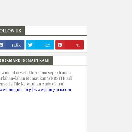
OLLOW US
11.8k
420
91
OOKMARK DOMAIN KAMI
ownload di web klon sama seperti anda
erlahan-lahan Mematikan WEBSITE asli
enyedia File Kebutuhan Anda (Guru)
ww.ilmuguru.org | www.jalurguru.com