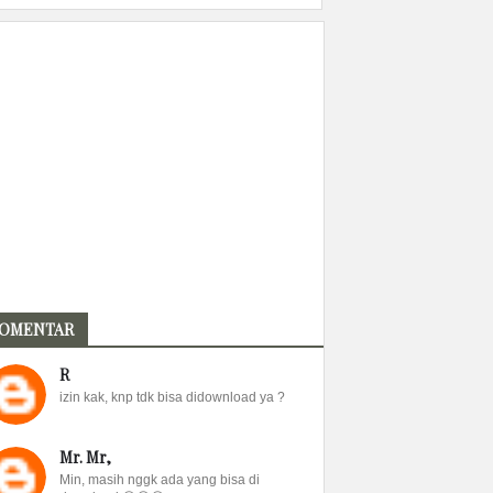
OMENTAR
R
izin kak, knp tdk bisa didownload ya ?
Mr. Mr,
Min, masih nggk ada yang bisa di