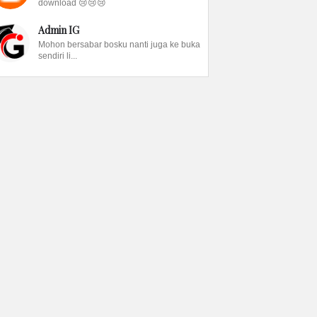
download 😢😢😢
Admin IG
Mohon bersabar bosku nanti juga ke buka
sendiri li...