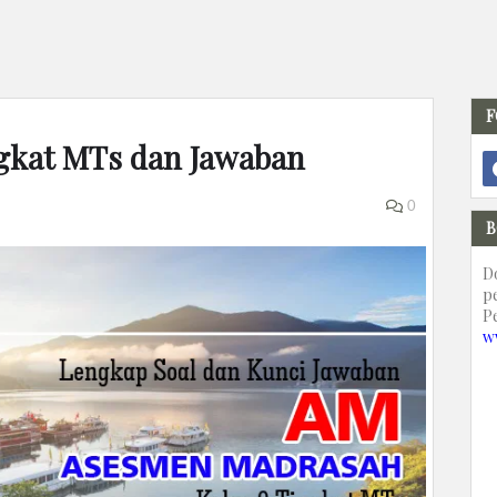
F
ngkat MTs dan Jawaban
0
B
D
p
P
w