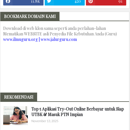
11.8k
420
91
BOOKMARK DOMAIN KAMI
Download di web klon sama seperti anda perlahan-lahan
Mematikan WEBSITE asli Penyedia File Kebutuhan Anda (Guru)
www.ilmuguru.org | www.jalurguru.com
REKOMENDASI
Top 5 Aplikasi Try-Out Online Berbayar untuk Siap
UTBK & Masuk PTN Impian
November 13, 2025