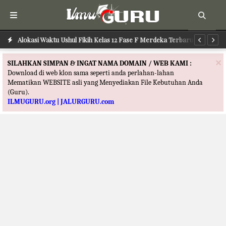
Alokasi Waktu Ilmu Tafsir Kelas 12 Fase F Merdeka Terbaru
Alokasi Waktu Ushul Fikih Kelas 12 Fase F Merdeka Terbaru
Al
×
SILAHKAN SIMPAN & INGAT NAMA DOMAIN / WEB KAMI :
Download di web klon sama seperti anda perlahan-lahan
Mematikan WEBSITE asli yang Menyediakan File Kebutuhan Anda
(Guru).
ILMUGURU.org | JALURGURU.com