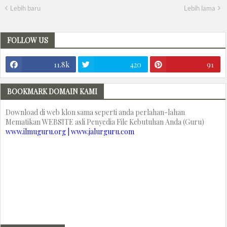
Lebih baru
Lebih lama
FOLLOW US
11.8k
420
91
BOOKMARK DOMAIN KAMI
Download di web klon sama seperti anda perlahan-lahan
Mematikan WEBSITE asli Penyedia File Kebutuhan Anda (Guru)
www.ilmuguru.org | www.jalurguru.com