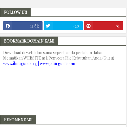
FOLLOW US
11.8k
420
91
BOOKMARK DOMAIN KAMI
Download di web klon sama seperti anda perlahan-lahan
Mematikan WEBSITE asli Penyedia File Kebutuhan Anda (Guru)
www.ilmuguru.org | www.jalurguru.com
REKOMENDASI