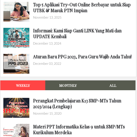
Top 5 Aplikasi Try-Out Online Berbayar untuk Siap
UTBK & Masuk PTN Impian
November 13, 2025
Informasi: Kami Siap Ganti LINK Yang Mati dan
UPDATE Kembali
December 13, 2024
Aturan Baru PPG 2023, Para Guru Wajib Anda Tahu!
December 03, 2022
WEEKLY
MONTHLY
ALL
Perangkat Pembelajaran K13 SMP-MTs Tahun
2023/2024 (Lengkap)
November 15, 2020
Materi PPT Informatika Kelas 9 untuk SMP/MTs
Kurikulum Merdeka