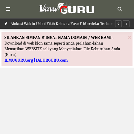
Alokasi Waktu Ushul Fikih Kelas 12 Fase F Merdeka Terbaru
Alokasi Waktu Ilmu Tafsir Kelas 12 Fase F Merdeka Terbaru
Al
×
SILAHKAN SIMPAN & INGAT NAMA DOMAIN / WEB KAMI :
Download di web klon sama seperti anda perlahan-lahan
Mematikan WEBSITE asli yang Menyediakan File Kebutuhan Anda
(Guru).
ILMUGURU.org | JALURGURU.com