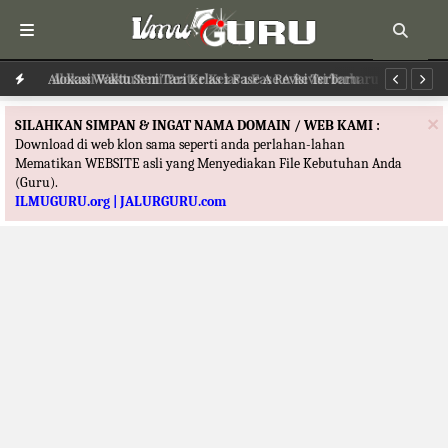
Alokasi Waktu Seni Tari Kelas 1 Fase A Revisi Terbaru
Al
×
SILAHKAN SIMPAN & INGAT NAMA DOMAIN / WEB KAMI :
Download di web klon sama seperti anda perlahan-lahan
Mematikan WEBSITE asli yang Menyediakan File Kebutuhan Anda
(Guru).
ILMUGURU.org | JALURGURU.com