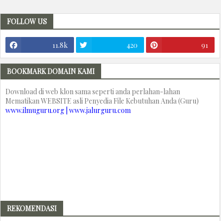
FOLLOW US
11.8k
420
91
BOOKMARK DOMAIN KAMI
Download di web klon sama seperti anda perlahan-lahan
Mematikan WEBSITE asli Penyedia File Kebutuhan Anda (Guru)
www.ilmuguru.org | www.jalurguru.com
REKOMENDASI