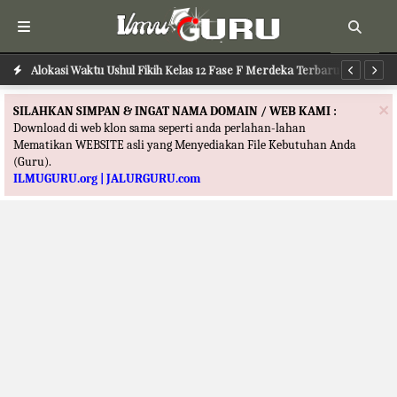
Alokasi Waktu Ilmu Tafsir Kelas 12 Fase F Merdeka Terbaru
Alokasi Waktu Ushul Fikih Kelas 12 Fase F Merdeka Terbaru
Al
×
SILAHKAN SIMPAN & INGAT NAMA DOMAIN / WEB KAMI :
Download di web klon sama seperti anda perlahan-lahan
Mematikan WEBSITE asli yang Menyediakan File Kebutuhan Anda
(Guru).
ILMUGURU.org | JALURGURU.com