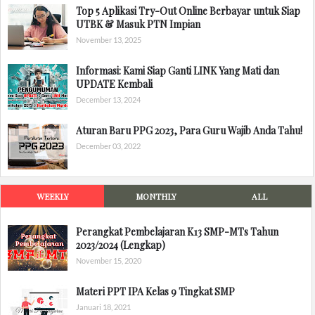
Top 5 Aplikasi Try-Out Online Berbayar untuk Siap
UTBK & Masuk PTN Impian
November 13, 2025
Informasi: Kami Siap Ganti LINK Yang Mati dan
UPDATE Kembali
December 13, 2024
Aturan Baru PPG 2023, Para Guru Wajib Anda Tahu!
December 03, 2022
WEEKLY
MONTHLY
ALL
Perangkat Pembelajaran K13 SMP-MTs Tahun
2023/2024 (Lengkap)
November 15, 2020
Materi PPT IPA Kelas 9 Tingkat SMP
Januari 18, 2021