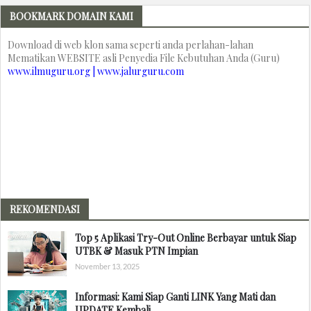
BOOKMARK DOMAIN KAMI
Download di web klon sama seperti anda perlahan-lahan
Mematikan WEBSITE asli Penyedia File Kebutuhan Anda (Guru)
www.ilmuguru.org | www.jalurguru.com
REKOMENDASI
Top 5 Aplikasi Try-Out Online Berbayar untuk Siap
UTBK & Masuk PTN Impian
November 13, 2025
Informasi: Kami Siap Ganti LINK Yang Mati dan
UPDATE Kembali