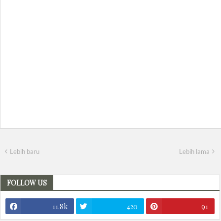
Lebih baru
Lebih lama
FOLLOW US
11.8k
420
91