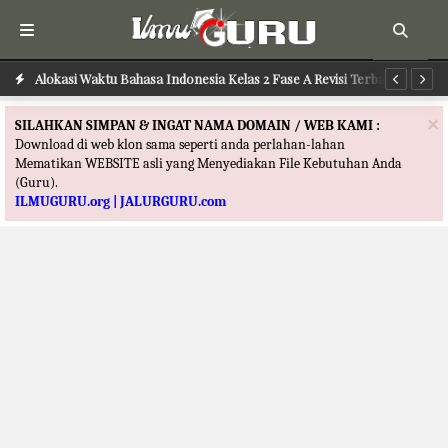
Alokasi Waktu Bahasa Indonesia Kelas 2 Fase A Revisi Terbaru
Alokasi Waktu Pend. Agama Kristen Kelas 1 Fase A Revisi Terbaru
Al
Te
×
SILAHKAN SIMPAN & INGAT NAMA DOMAIN / WEB KAMI :
Download di web klon sama seperti anda perlahan-lahan
Mematikan WEBSITE asli yang Menyediakan File Kebutuhan Anda
(Guru).
ILMUGURU.org | JALURGURU.com