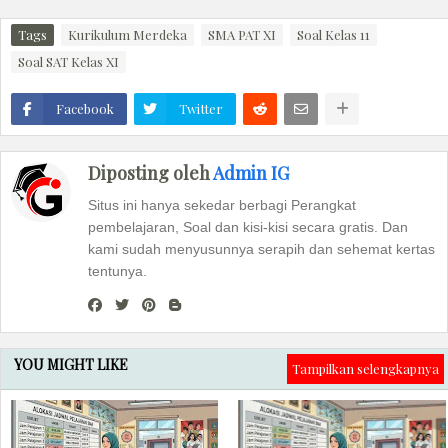
Tags
Kurikulum Merdeka
SMA PAT XI
Soal Kelas 11
Soal SAT Kelas XI
Facebook
Twitter
Diposting oleh
Admin IG
Situs ini hanya sekedar berbagi Perangkat
pembelajaran, Soal dan kisi-kisi secara gratis. Dan
kami sudah menyusunnya serapih dan sehemat kertas
tentunya.
YOU MIGHT LIKE
Tampilkan selengkapnya