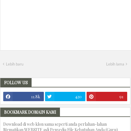
Lebih baru
Lebih lama
FOLLOW US
11.8k
420
91
BOOKMARK DOMAIN KAMI
Download di web klon sama seperti anda perlahan-lahan
Mematikan WEBSITE asli Penyedia File Kebutuhan Anda (Guru)