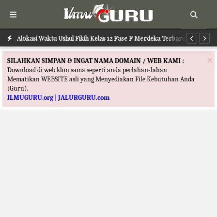
Alokasi Waktu Ushul Fikih Kelas 12 Fase F Merdeka Terbaru
Alokasi Waktu Ilmu Tafsir Kelas 12 Fase F Merdeka Terbaru
Al
×
SILAHKAN SIMPAN & INGAT NAMA DOMAIN / WEB KAMI :
Download di web klon sama seperti anda perlahan-lahan
Mematikan WEBSITE asli yang Menyediakan File Kebutuhan Anda
(Guru).
ILMUGURU.org | JALURGURU.com