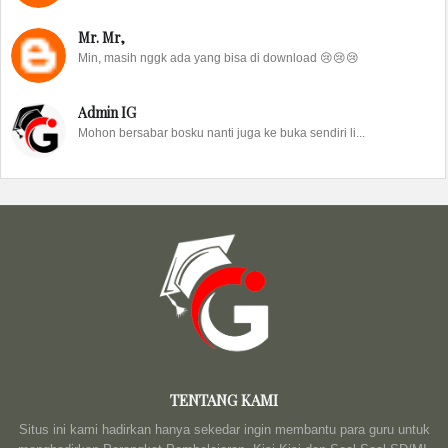
Mr. Mr,
Min, masih nggk ada yang bisa di download 😢😢😢
Admin IG
Mohon bersabar bosku nanti juga ke buka sendiri li...
TENTANG KAMI
Situs ini kami hadirkan hanya sekedar ingin membantu para guru untuk