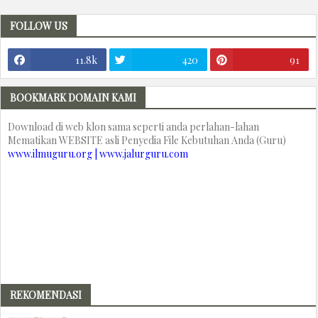
FOLLOW US
11.8k
420
91
BOOKMARK DOMAIN KAMI
Download di web klon sama seperti anda perlahan-lahan
Mematikan WEBSITE asli Penyedia File Kebutuhan Anda (Guru)
www.ilmuguru.org | www.jalurguru.com
REKOMENDASI