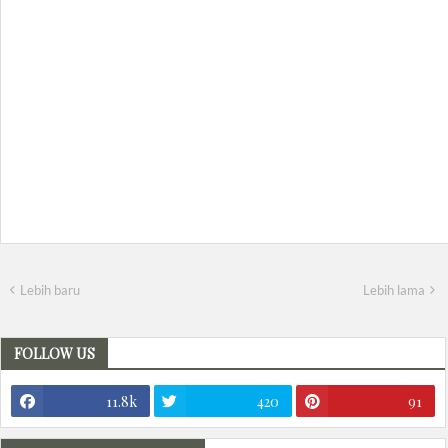
Lebih baru
Lebih lama
FOLLOW US
11.8k
420
91