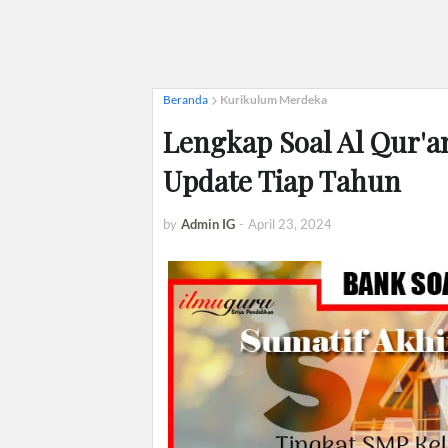
Beranda
Kurikulum Merdeka
Lengkap Soal Al Qur'a
Update Tiap Tahun
by
Admin IG
-
April 23, 2024