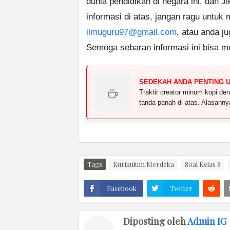
dunia pendidikan di negara ini, dan J
informasi di atas, jangan ragu untuk
ilmuguru97@gmail.com
, atau anda j
Semoga sebaran informasi ini bisa m
SEDEKAH ANDA PENTING 
Traktir creator minum kopi 
tanda panah di atas. Alasann
Tags
Kurikulum Merdeka
Soal Kelas 8
Facebook
Twitter
Diposting oleh
Admin IG