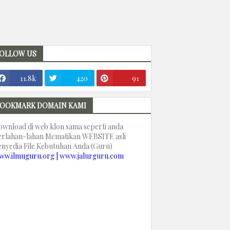
OLLOW US
11.8k
420
91
OOKMARK DOMAIN KAMI
ownload di web klon sama seperti anda
erlahan-lahan Mematikan WEBSITE asli
enyedia File Kebutuhan Anda (Guru)
ww.ilmuguru.org | www.jalurguru.com