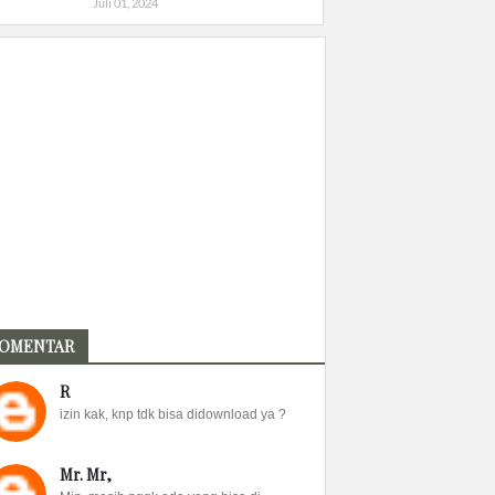
Juli 01, 2024
OMENTAR
R
izin kak, knp tdk bisa didownload ya ?
Mr. Mr,