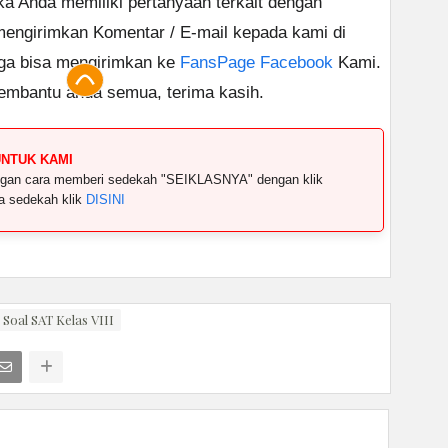
ika Anda memiliki pertanyaan terkait dengan
 mengirimkan Komentar / E-mail kepada kami di
uga bisa mengirimkan ke
FansPage Facebook
Kami.
embantu anda semua, terima kasih.
UNTUK KAMI
dengan cara memberi sedekah "SEIKLASNYA" dengan klik
ya sedekah klik
DISINI
Soal SAT Kelas VIII