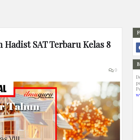
F
n Hadist SAT Terbaru Kelas 8
B
0
D
p
P
w