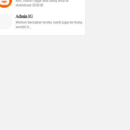
Min, masih nggk ada yang bisa di
download 😢😢😢
Admin IG
Mohon bersabar bosku nanti juga ke buka
sendiri li...