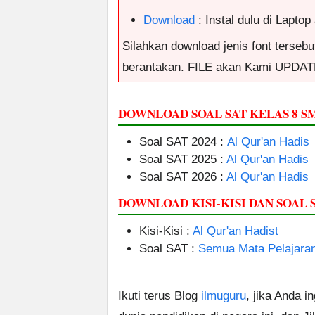
Download
: Instal dulu di Lapt
Silahkan download jenis font tersebut
berantakan. FILE akan Kami UPDAT
DOWNLOAD SOAL SAT KELAS 8 S
Soal SAT 2024 :
Al Qur'an Hadis
Soal SAT 2025 :
Al Qur'an Hadis
Soal SAT 2026 :
Al Qur'an Hadis
DOWNLOAD KISI-KISI DAN SOAL 
Kisi-Kisi :
Al Qur'an Hadist
Soal SAT :
Semua Mata Pelajara
Ikuti terus Blog
ilmuguru
, jika Anda i