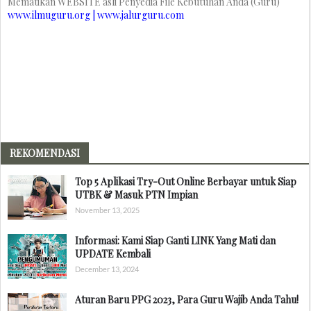
Mematikan WEBSITE asli Penyedia File Kebutuhan Anda (Guru)
www.ilmuguru.org | www.jalurguru.com
REKOMENDASI
Top 5 Aplikasi Try-Out Online Berbayar untuk Siap
UTBK & Masuk PTN Impian
November 13, 2025
Informasi: Kami Siap Ganti LINK Yang Mati dan
UPDATE Kembali
December 13, 2024
Aturan Baru PPG 2023, Para Guru Wajib Anda Tahu!