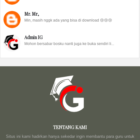
Mr. Mr,
Min, masih nggk ada yang bisa di download 😢😢😢
Admin IG
Mohon bersabar bosku nanti juga ke buka sendiri li...
TENTANG KAMI
Situs ini kami hadirkan hanya sekedar ingin membantu para guru untuk