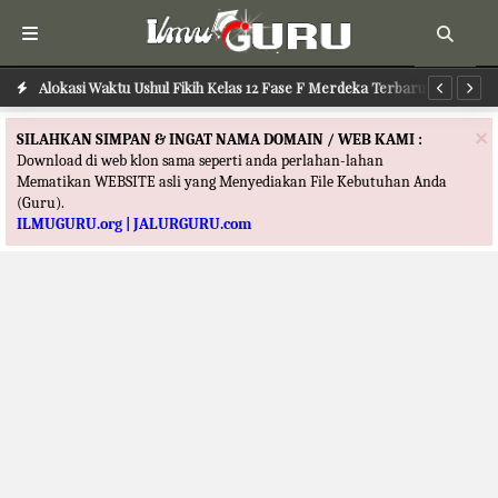
Alokasi Waktu Ilmu Tafsir Kelas 12 Fase F Merdeka Terbaru
Alokasi Waktu Ushul Fikih Kelas 12 Fase F Merdeka Terbaru
Al
×
SILAHKAN SIMPAN & INGAT NAMA DOMAIN / WEB KAMI :
Download di web klon sama seperti anda perlahan-lahan
Mematikan WEBSITE asli yang Menyediakan File Kebutuhan Anda
(Guru).
ILMUGURU.org | JALURGURU.com