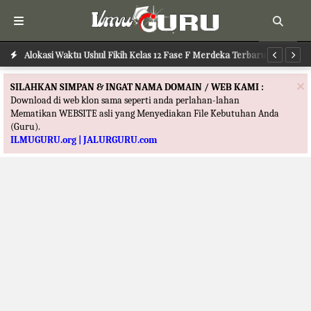
Alokasi Waktu Ilmu Tafsir Kelas 12 Fase F Merdeka Terbaru
Alokasi Waktu Ushul Fikih Kelas 12 Fase F Merdeka Terbaru
Al
×
SILAHKAN SIMPAN & INGAT NAMA DOMAIN / WEB KAMI :
Download di web klon sama seperti anda perlahan-lahan
Mematikan WEBSITE asli yang Menyediakan File Kebutuhan Anda
(Guru).
ILMUGURU.org | JALURGURU.com