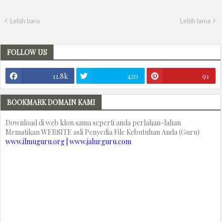
Lebih baru
Lebih lama
FOLLOW US
11.8k
420
91
BOOKMARK DOMAIN KAMI
Download di web klon sama seperti anda perlahan-lahan
Mematikan WEBSITE asli Penyedia File Kebutuhan Anda (Guru)
www.ilmuguru.org | www.jalurguru.com