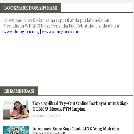
BOOKMARK DOMAIN KAMI
Download di web klon sama seperti anda perlahan-lahan
Mematikan WEBSITE asli Penyedia File Kebutuhan Anda (Guru)
www.ilmuguru.org | www.jalurguru.com
REKOMENDASI
Top 5 Aplikasi Try-Out Online Berbayar untuk Siap
UTBK & Masuk PTN Impian
November 13, 2025
Informasi: Kami Siap Ganti LINK Yang Mati dan