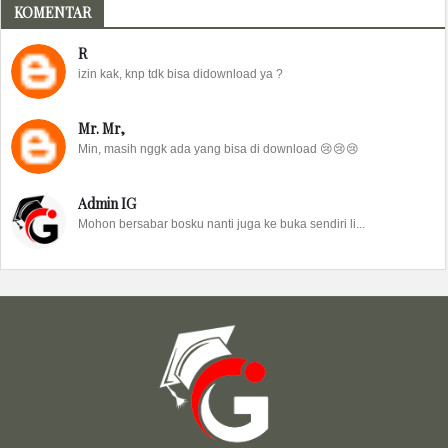
KOMENTAR
R
izin kak, knp tdk bisa didownload ya ?
Mr. Mr,
Min, masih nggk ada yang bisa di download 😢😢😢
Admin IG
Mohon bersabar bosku nanti juga ke buka sendiri li...