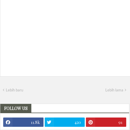
Lebih baru
Lebih lama
FOLLOW US
11.8k
420
91