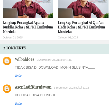
Lengkap Perangkat Agama
Lengkap Perangkat Al Qur'an
Buddha Kelas 1 SD/MI Kurikulum
Hadis Kelas 1 SD/MI Kurikulum
Merdeka
Merdeka
October 01, 2025
October 01, 2025
2 COMMENTS
Wilbaldoes
5 September 2023 pukul 18.16
TIDAK BISA DI DOWNLOAD. MOHN SLUSINYA.......
Balas
AsepLatifKurniawan
3 September 2024 pukul 11.22
KO TIDAK BISA DI UNDUH
Balas