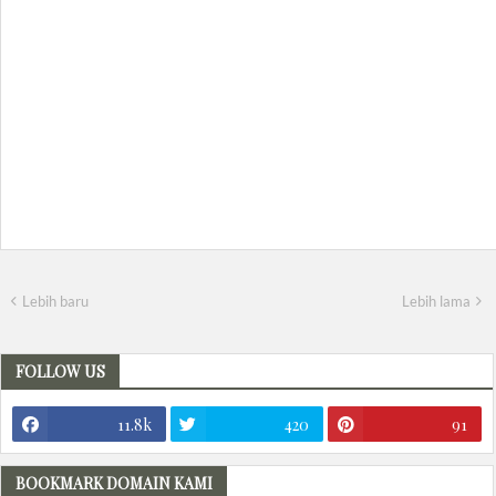
Lebih baru
Lebih lama
FOLLOW US
11.8k
420
91
BOOKMARK DOMAIN KAMI