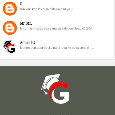
R
izin kak, knp tdk bisa didownload ya ?
Mr. Mr,
Min, masih nggk ada yang bisa di download 😢😢😢
Admin IG
Mohon bersabar bosku nanti juga ke buka sendiri li...