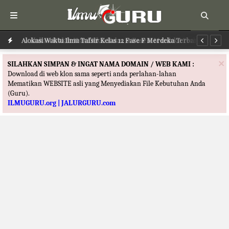
Alokasi Waktu Ilmu Tafsir Kelas 12 Fase F Merdeka Terbaru
Al
×
SILAHKAN SIMPAN & INGAT NAMA DOMAIN / WEB KAMI :
Download di web klon sama seperti anda perlahan-lahan
Mematikan WEBSITE asli yang Menyediakan File Kebutuhan Anda
(Guru).
ILMUGURU.org | JALURGURU.com