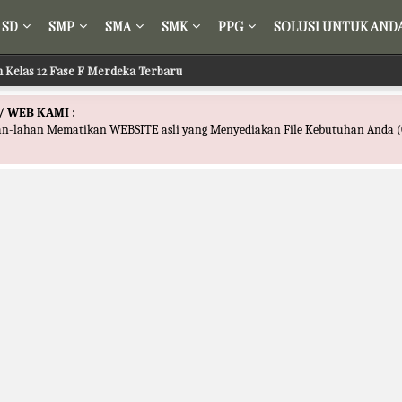
SD
SMP
SMA
SMK
PPG
SOLUSI UNTUK AND
ih Kelas 12 Fase F Merdeka Terbaru
 Tafsir Kelas 12 Fase F Merdeka Terbaru
/ WEB KAMI :
han-lahan Mematikan WEBSITE asli yang Menyediakan File Kebutuhan Anda (