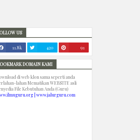
OLLOW US
11.8k
420
91
OOKMARK DOMAIN KAMI
ownload di web klon sama seperti anda
erlahan-lahan Mematikan WEBSITE asli
enyedia File Kebutuhan Anda (Guru)
ww.ilmuguru.org | www.jalurguru.com