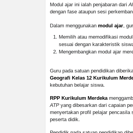
Modul ajar ini ialah penjabaran dari
A
dengan fase ataupun sesi perkemban
Dalam menggunakan
modul ajar
, gu
Memilih atau memodifikasi modul
sesuai dengan karakteristik sisw
Mengembangkan modul ajar merek
Guru pada satuan pendidikan diber
Geografi Kelas 12 Kurikulum Merd
kebutuhan belajar siswa.
RPP Kurikulum Merdeka
menggamba
ATP
yang dibesarkan dari capaian pe
menyertakan profil pelajar pencasila
peserta didik.
Pendidik pada satuan pendidikan di