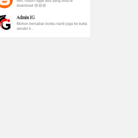
Min, masih nggk ada yang bisa di
download 😢😢😢
Admin IG
Mohon bersabar bosku nanti juga ke buka
sendiri li...