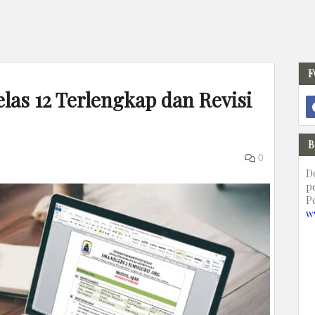
F
las 12 Terlengkap dan Revisi
B
0
D
p
P
w