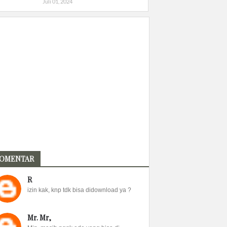
Juli 01, 2024
OMENTAR
R
izin kak, knp tdk bisa didownload ya ?
Mr. Mr,