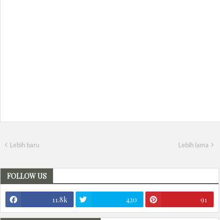
Lebih baru
Lebih lama
FOLLOW US
11.8k
420
91