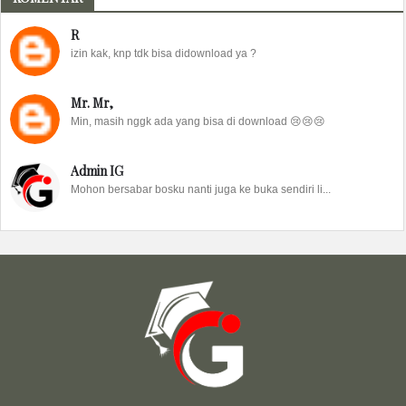
R
izin kak, knp tdk bisa didownload ya ?
Mr. Mr,
Min, masih nggk ada yang bisa di download 😢😢😢
Admin IG
Mohon bersabar bosku nanti juga ke buka sendiri li...