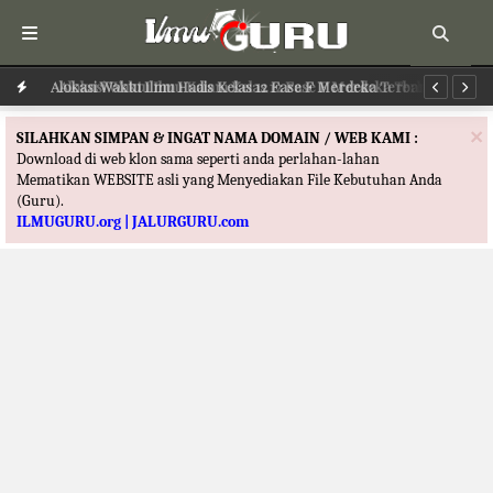
Alokasi Waktu Ilmu Hadis Kelas 12 Fase F Merdeka Terbaru
Al
×
SILAHKAN SIMPAN & INGAT NAMA DOMAIN / WEB KAMI :
Download di web klon sama seperti anda perlahan-lahan
Mematikan WEBSITE asli yang Menyediakan File Kebutuhan Anda
(Guru).
ILMUGURU.org | JALURGURU.com