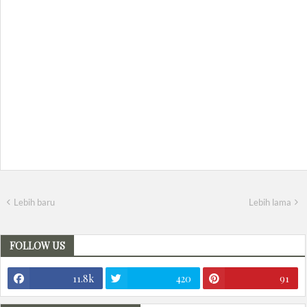
Lebih baru
Lebih lama
FOLLOW US
11.8k
420
91