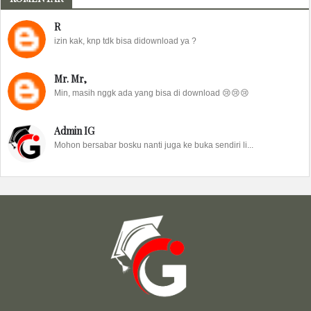
R
izin kak, knp tdk bisa didownload ya ?
Mr. Mr,
Min, masih nggk ada yang bisa di download 😢😢😢
Admin IG
Mohon bersabar bosku nanti juga ke buka sendiri li...