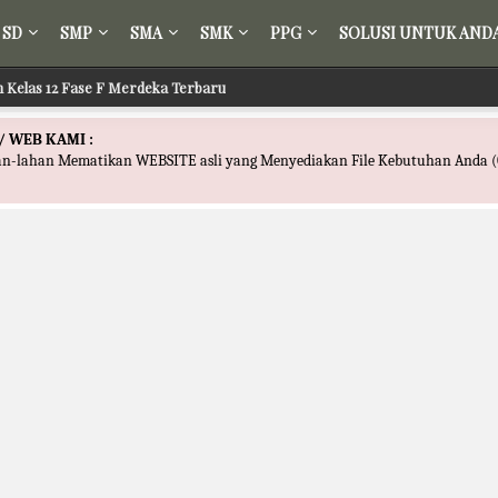
SD
SMP
SMA
SMK
PPG
SOLUSI UNTUK AND
sir Kelas 12 Fase F Merdeka Terbaru
 Fikih Kelas 12 Fase F Merdeka Terbaru
/ WEB KAMI :
han-lahan Mematikan WEBSITE asli yang Menyediakan File Kebutuhan Anda (