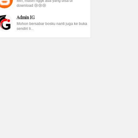
Min, masih nggk ada yang bisa di
download 😢😢😢
Admin IG
Mohon bersabar bosku nanti juga ke buka
sendiri li...