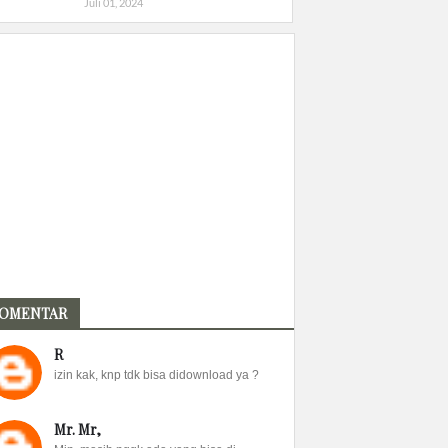
Juli 01, 2024
OMENTAR
R
izin kak, knp tdk bisa didownload ya ?
Mr. Mr,