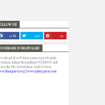
OLLOW US
11.8k
420
91
OOKMARK DOMAIN KAMI
ownload di web klon sama seperti anda
erlahan-lahan Mematikan WEBSITE asli
enyedia File Kebutuhan Anda (Guru)
ww.ilmuguru.org | www.jalurguru.com