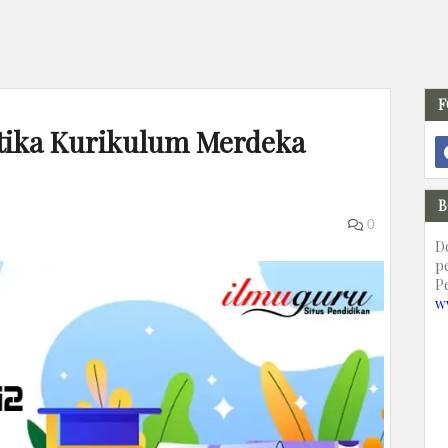
F
atika Kurikulum Merdeka
B
0
D
p
P
w