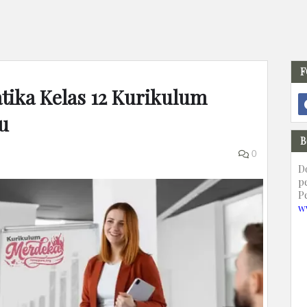
F
tika Kelas 12 Kurikulum
u
B
0
D
p
P
w