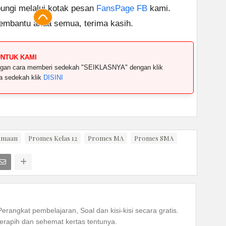
ungi melalui kotak pesan
FansPage FB
kami.
embantu anda semua, terima kasih.
UNTUK KAMI
dengan cara memberi sedekah "SEIKLASNYA" dengan klik
ya sedekah klik
DISINI
amaan
Promes Kelas 12
Promes MA
Promes SMA
Perangkat pembelajaran, Soal dan kisi-kisi secara gratis.
rapih dan sehemat kertas tentunya.