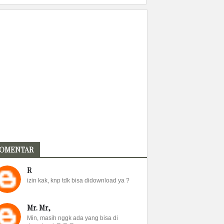
OMENTAR
R
izin kak, knp tdk bisa didownload ya ?
Mr. Mr,
Min, masih nggk ada yang bisa di