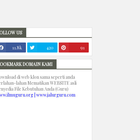
OLLOW US
11.8k
420
91
OOKMARK DOMAIN KAMI
ownload di web klon sama seperti anda
erlahan-lahan Mematikan WEBSITE asli
enyedia File Kebutuhan Anda (Guru)
ww.ilmuguru.org | www.jalurguru.com