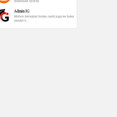
download 😢😢😢
Admin IG
Mohon bersabar bosku nanti juga ke buka
sendiri li...