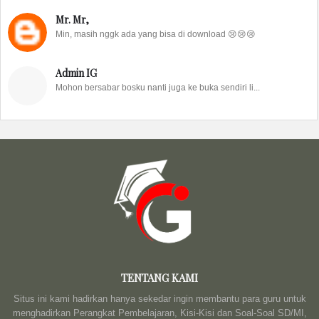
Mr. Mr,
Min, masih nggk ada yang bisa di download 😢😢😢
Admin IG
Mohon bersabar bosku nanti juga ke buka sendiri li...
TENTANG KAMI
Situs ini kami hadirkan hanya sekedar ingin membantu para guru untuk
menghadirkan Perangkat Pembelajaran, Kisi-Kisi dan Soal-Soal SD/MI,