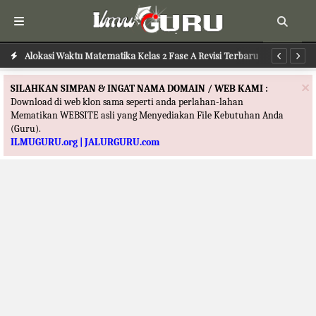
Alokasi Waktu Matematika Kelas 2 Fase A Revisi Terbaru
Alokasi Waktu Bahasa Indonesia Kelas 2 Fase A Revisi Terbaru
Al
×
SILAHKAN SIMPAN & INGAT NAMA DOMAIN / WEB KAMI :
Download di web klon sama seperti anda perlahan-lahan
Mematikan WEBSITE asli yang Menyediakan File Kebutuhan Anda
(Guru).
ILMUGURU.org | JALURGURU.com