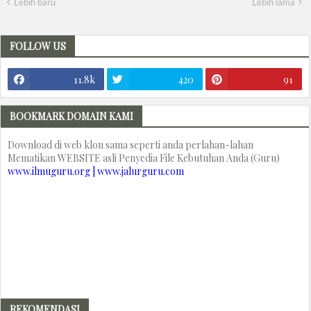
Lebih baru
Lebih lama
FOLLOW US
11.8k
420
91
BOOKMARK DOMAIN KAMI
Download di web klon sama seperti anda perlahan-lahan
Mematikan WEBSITE asli Penyedia File Kebutuhan Anda (Guru)
www.ilmuguru.org | www.jalurguru.com
REKOMENDASI