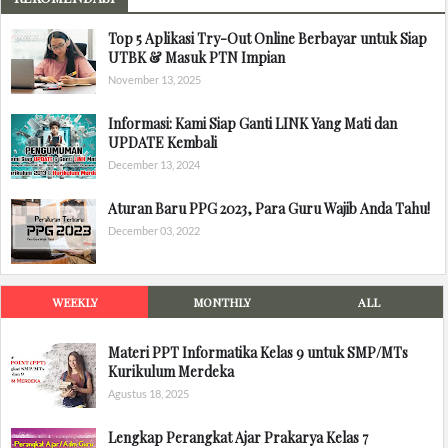
Top 5 Aplikasi Try-Out Online Berbayar untuk Siap
UTBK & Masuk PTN Impian
November 13, 2025
Informasi: Kami Siap Ganti LINK Yang Mati dan
UPDATE Kembali
December 13, 2024
Aturan Baru PPG 2023, Para Guru Wajib Anda Tahu!
December 03, 2022
WEEKLY
MONTHLY
ALL
Materi PPT Informatika Kelas 9 untuk SMP/MTs
Kurikulum Merdeka
Agustus 18, 2025
Lengkap Perangkat Ajar Prakarya Kelas 7