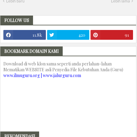
Lebih baru
Lebih lama
FOLLOW US
11.8k
420
91
BOOKMARK DOMAIN KAMI
Download di web klon sama seperti anda perlahan-lahan
Mematikan WEBSITE asli Penyedia File Kebutuhan Anda (Guru)
www.ilmuguru.org | www.jalurguru.com
REKOMENDASI