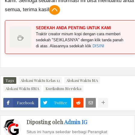
kami. Semoga sebaran informasi ini bisa membantu anda
semua, terima kasih.
SEDEKAH ANDA PENTING UNTUK KAMI
Traktir creator minum kopi dengan cara memberi
sedekah "SEIKLASNYA" dengan klik tanda panah
di atas. Alasannya sedekah klik
DISINI
Tags
Alokasi Waktu Kelas 12
Alokasi Waktu MA
Alokasi Waktu SMA
Kurikulum Merdeka
Facebook
Twitter
Diposting oleh
Admin IG
Situs ini hanya sekedar berbagi Perangkat