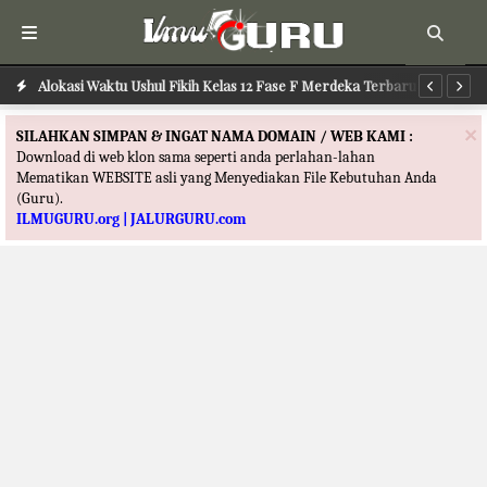
Alokasi Waktu Ushul Fikih Kelas 12 Fase F Merdeka Terbaru
Alokasi Waktu Ilmu Tafsir Kelas 12 Fase F Merdeka Terbaru
Al
×
SILAHKAN SIMPAN & INGAT NAMA DOMAIN / WEB KAMI :
Download di web klon sama seperti anda perlahan-lahan
Mematikan WEBSITE asli yang Menyediakan File Kebutuhan Anda
(Guru).
ILMUGURU.org | JALURGURU.com