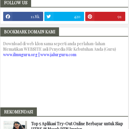
FOLLOW US
11.8k
420
91
BOOKMARK DOMAIN KAMI
Download di web klon sama seperti anda perlahan-lahan
Mematikan WEBSITE asli Penyedia File Kebutuhan Anda (Guru)
www.ilmuguru.org | www.jalurguru.com
REKOMENDASI
Top 5 Aplikasi Try-Out Online Berbayar untuk Siap