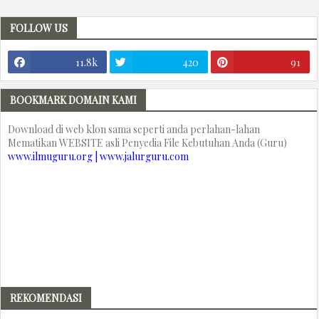
FOLLOW US
11.8k
420
91
BOOKMARK DOMAIN KAMI
Download di web klon sama seperti anda perlahan-lahan
Mematikan WEBSITE asli Penyedia File Kebutuhan Anda (Guru)
www.ilmuguru.org | www.jalurguru.com
REKOMENDASI