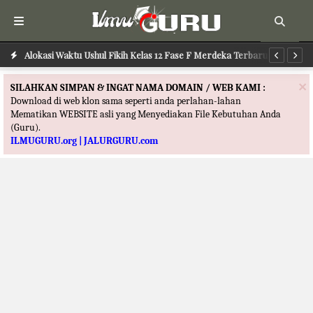
Alokasi Waktu Ushul Fikih Kelas 12 Fase F Merdeka Terbaru
Alokasi Waktu Ilmu Tafsir Kelas 12 Fase F Merdeka Terbaru
Al
×
SILAHKAN SIMPAN & INGAT NAMA DOMAIN / WEB KAMI :
Download di web klon sama seperti anda perlahan-lahan
Mematikan WEBSITE asli yang Menyediakan File Kebutuhan Anda
(Guru).
ILMUGURU.org | JALURGURU.com