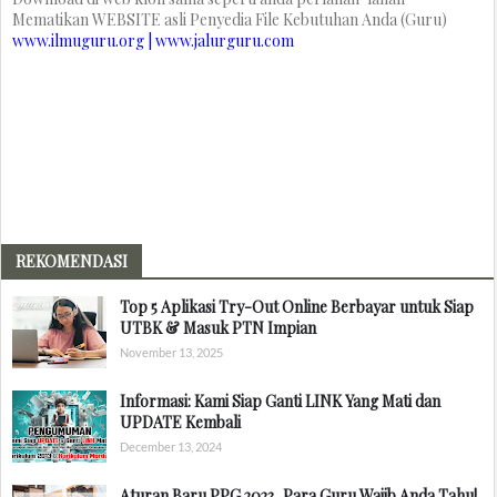
Mematikan WEBSITE asli Penyedia File Kebutuhan Anda (Guru)
www.ilmuguru.org | www.jalurguru.com
REKOMENDASI
Top 5 Aplikasi Try-Out Online Berbayar untuk Siap
UTBK & Masuk PTN Impian
November 13, 2025
Informasi: Kami Siap Ganti LINK Yang Mati dan
UPDATE Kembali
December 13, 2024
Aturan Baru PPG 2023, Para Guru Wajib Anda Tahu!