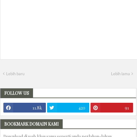
Lebih baru
Lebih lama
FOLLOW US
11.8k
420
91
BOOKMARK DOMAIN KAMI
Download di web klon sama seperti anda perlahan-lahan