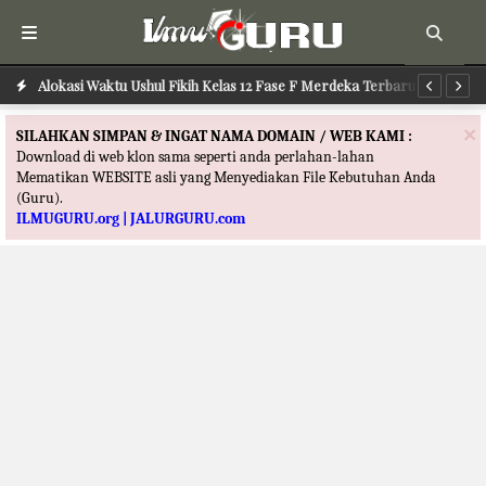
Alokasi Waktu Ilmu Tafsir Kelas 12 Fase F Merdeka Terbaru
Alokasi Waktu Ushul Fikih Kelas 12 Fase F Merdeka Terbaru
Al
×
SILAHKAN SIMPAN & INGAT NAMA DOMAIN / WEB KAMI :
Download di web klon sama seperti anda perlahan-lahan
Mematikan WEBSITE asli yang Menyediakan File Kebutuhan Anda
(Guru).
ILMUGURU.org | JALURGURU.com