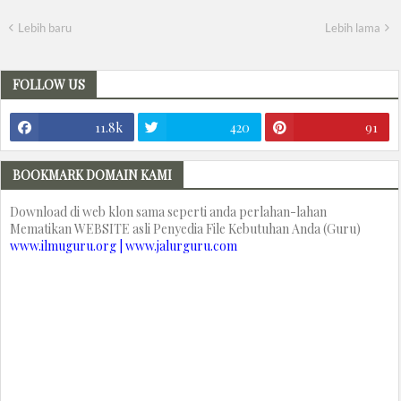
Lebih baru
Lebih lama
FOLLOW US
11.8k
420
91
BOOKMARK DOMAIN KAMI
Download di web klon sama seperti anda perlahan-lahan
Mematikan WEBSITE asli Penyedia File Kebutuhan Anda (Guru)
www.ilmuguru.org | www.jalurguru.com