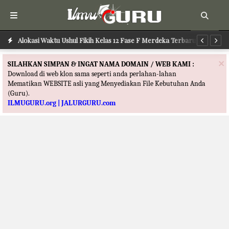
Alokasi Waktu Ushul Fikih Kelas 12 Fase F Merdeka Terbaru
Alokasi Waktu Ilmu Tafsir Kelas 12 Fase F Merdeka Terbaru
Al
×
SILAHKAN SIMPAN & INGAT NAMA DOMAIN / WEB KAMI :
Download di web klon sama seperti anda perlahan-lahan
Mematikan WEBSITE asli yang Menyediakan File Kebutuhan Anda
(Guru).
ILMUGURU.org | JALURGURU.com