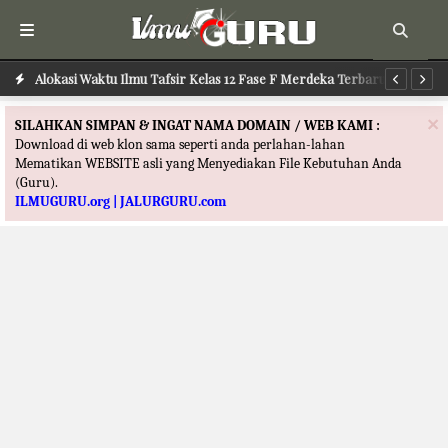
Alokasi Waktu Ilmu Kalam Kelas 12 Fase F Merdeka Terbaru
Alokasi Waktu Ilmu Tafsir Kelas 12 Fase F Merdeka Terbaru
Al
×
SILAHKAN SIMPAN & INGAT NAMA DOMAIN / WEB KAMI :
Download di web klon sama seperti anda perlahan-lahan
Mematikan WEBSITE asli yang Menyediakan File Kebutuhan Anda
(Guru).
ILMUGURU.org | JALURGURU.com