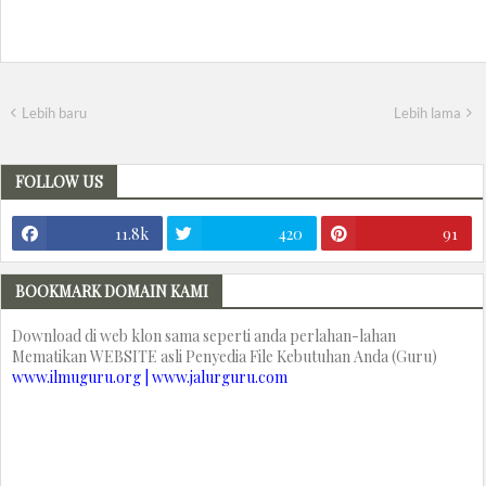
Lebih baru
Lebih lama
FOLLOW US
11.8k
420
91
BOOKMARK DOMAIN KAMI
Download di web klon sama seperti anda perlahan-lahan
Mematikan WEBSITE asli Penyedia File Kebutuhan Anda (Guru)
www.ilmuguru.org | www.jalurguru.com