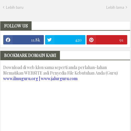
Lebih baru
Lebih lama
FOLLOW US
11.8k
420
91
BOOKMARK DOMAIN KAMI
Download di web klon sama seperti anda perlahan-lahan
Mematikan WEBSITE asli Penyedia File Kebutuhan Anda (Guru)
www.ilmuguru.org | www.jalurguru.com