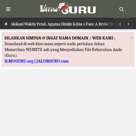
Alokasi Waktu Pend. Agama Buddha Kelas 1 Fase A Revisi Terbaru
Alokasi Waktu Pend. Agama Hindu Kelas 1 Fase A Revisi Terbaru
Al
×
SILAHKAN SIMPAN & INGAT NAMA DOMAIN / WEB KAMI :
Download di web klon sama seperti anda perlahan-lahan
Mematikan WEBSITE asli yang Menyediakan File Kebutuhan Anda
(Guru).
ILMUGURU.org | JALURGURU.com