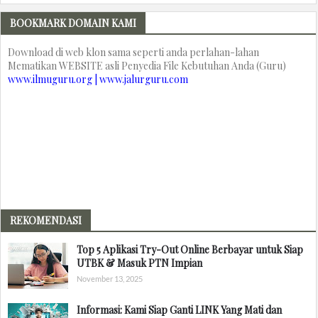
BOOKMARK DOMAIN KAMI
Download di web klon sama seperti anda perlahan-lahan
Mematikan WEBSITE asli Penyedia File Kebutuhan Anda (Guru)
www.ilmuguru.org | www.jalurguru.com
REKOMENDASI
Top 5 Aplikasi Try-Out Online Berbayar untuk Siap
UTBK & Masuk PTN Impian
November 13, 2025
Informasi: Kami Siap Ganti LINK Yang Mati dan