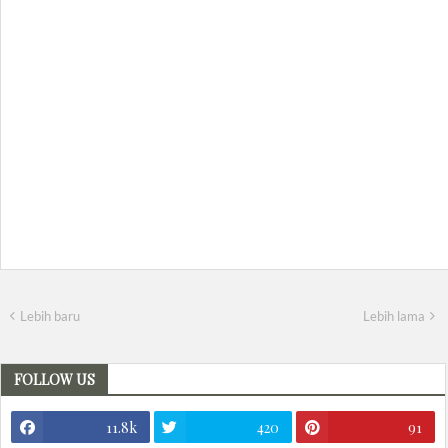
Lebih baru
Lebih lama
FOLLOW US
11.8k
420
91