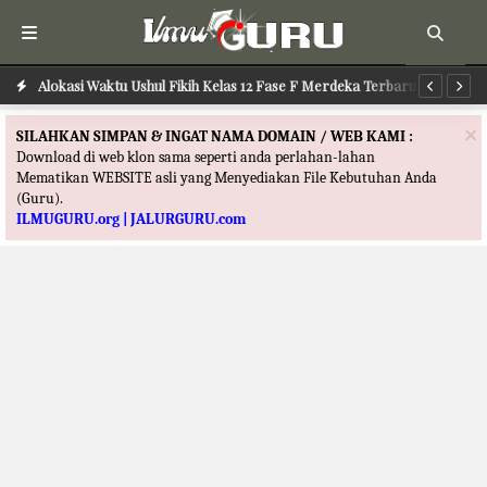
Alokasi Waktu Ilmu Tafsir Kelas 12 Fase F Merdeka Terbaru
Alokasi Waktu Ushul Fikih Kelas 12 Fase F Merdeka Terbaru
Al
×
SILAHKAN SIMPAN & INGAT NAMA DOMAIN / WEB KAMI :
Download di web klon sama seperti anda perlahan-lahan
Mematikan WEBSITE asli yang Menyediakan File Kebutuhan Anda
(Guru).
ILMUGURU.org | JALURGURU.com