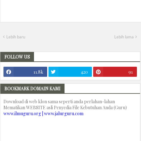
Lebih baru
Lebih lama
FOLLOW US
11.8k
420
91
BOOKMARK DOMAIN KAMI
Download di web klon sama seperti anda perlahan-lahan
Mematikan WEBSITE asli Penyedia File Kebutuhan Anda (Guru)
www.ilmuguru.org | www.jalurguru.com