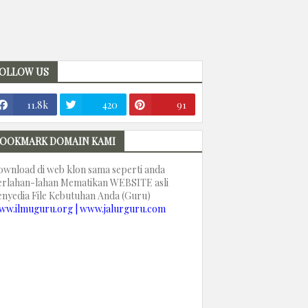
OLLOW US
11.8k
420
91
OOKMARK DOMAIN KAMI
ownload di web klon sama seperti anda
erlahan-lahan Mematikan WEBSITE asli
enyedia File Kebutuhan Anda (Guru)
ww.ilmuguru.org | www.jalurguru.com