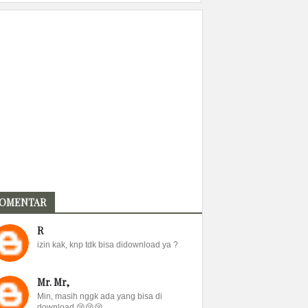
OMENTAR
R
izin kak, knp tdk bisa didownload ya ?
Mr. Mr,
Min, masih nggk ada yang bisa di
download 😢😢😢