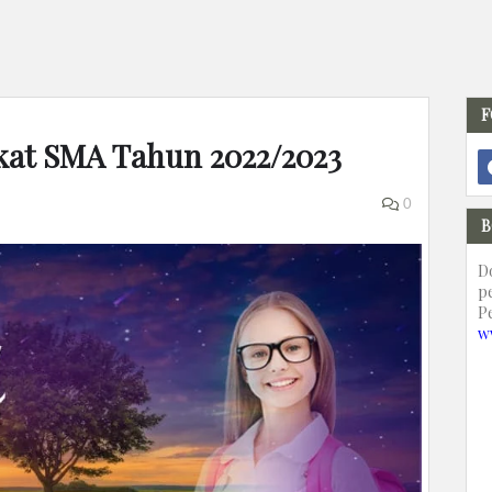
F
gkat SMA Tahun 2022/2023
0
B
D
p
P
w