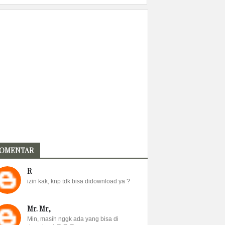
OMENTAR
R
izin kak, knp tdk bisa didownload ya ?
Mr. Mr,
Min, masih nggk ada yang bisa di