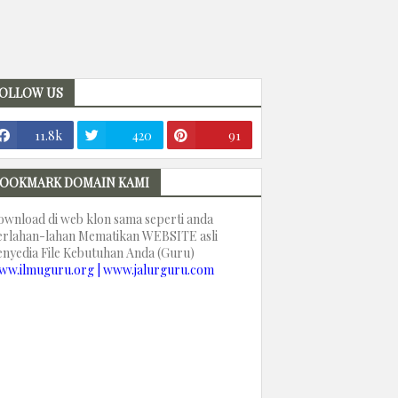
OLLOW US
11.8k
420
91
OOKMARK DOMAIN KAMI
ownload di web klon sama seperti anda
erlahan-lahan Mematikan WEBSITE asli
enyedia File Kebutuhan Anda (Guru)
ww.ilmuguru.org | www.jalurguru.com