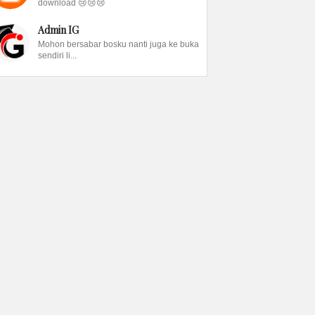
download 😢😢😢
Admin IG
Mohon bersabar bosku nanti juga ke buka
sendiri li...