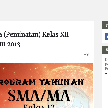
F
 (Peminatan) Kelas XII
m 2013
B
0
D
p
P
w