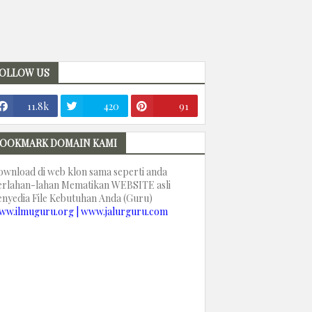
OLLOW US
11.8k
420
91
OOKMARK DOMAIN KAMI
ownload di web klon sama seperti anda
erlahan-lahan Mematikan WEBSITE asli
enyedia File Kebutuhan Anda (Guru)
ww.ilmuguru.org | www.jalurguru.com