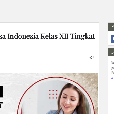
F
a Indonesia Kelas XII Tingkat
B
0
D
p
P
w