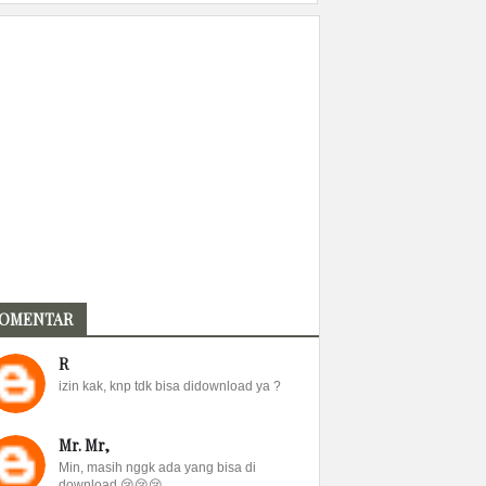
OMENTAR
R
izin kak, knp tdk bisa didownload ya ?
Mr. Mr,
Min, masih nggk ada yang bisa di
download 😢😢😢