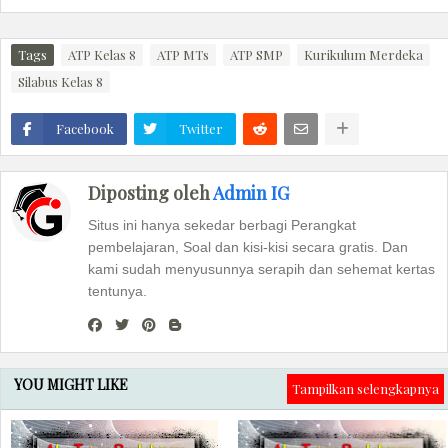
Tags
ATP Kelas 8
ATP MTs
ATP SMP
Kurikulum Merdeka
Silabus Kelas 8
Facebook
Twitter
Diposting oleh
Admin IG
Situs ini hanya sekedar berbagi Perangkat
pembelajaran, Soal dan kisi-kisi secara gratis. Dan
kami sudah menyusunnya serapih dan sehemat kertas
tentunya.
YOU MIGHT LIKE
Tampilkan selengkapnya