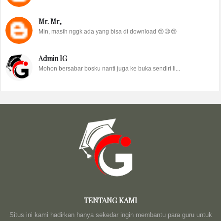
Mr. Mr,
Min, masih nggk ada yang bisa di download 😢😢😢
Admin IG
Mohon bersabar bosku nanti juga ke buka sendiri li...
TENTANG KAMI
Situs ini kami hadirkan hanya sekedar ingin membantu para guru untuk