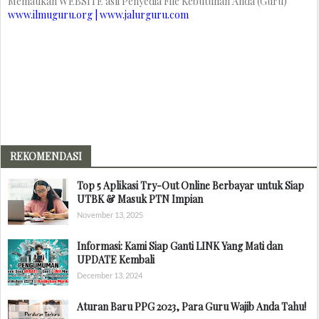
Mematikan WEBSITE asli Penyedia File Kebutuhan Anda (Guru)
www.ilmuguru.org | www.jalurguru.com
REKOMENDASI
Top 5 Aplikasi Try-Out Online Berbayar untuk Siap
UTBK & Masuk PTN Impian
November 13, 2025
Informasi: Kami Siap Ganti LINK Yang Mati dan
UPDATE Kembali
December 13, 2024
Aturan Baru PPG 2023, Para Guru Wajib Anda Tahu!