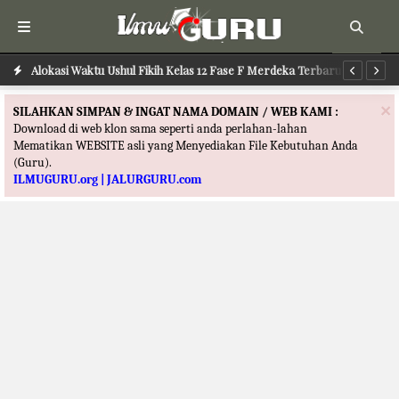
Alokasi Waktu Ushul Fikih Kelas 12 Fase F Merdeka Terbaru
Alokasi Waktu Ilmu Tafsir Kelas 12 Fase F Merdeka Terbaru
Al
×
SILAHKAN SIMPAN & INGAT NAMA DOMAIN / WEB KAMI :
Download di web klon sama seperti anda perlahan-lahan
Mematikan WEBSITE asli yang Menyediakan File Kebutuhan Anda
(Guru).
ILMUGURU.org | JALURGURU.com