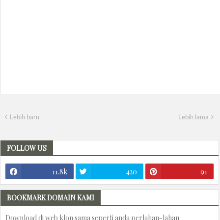
Lebih baru
Lebih lama
FOLLOW US
11.8k
420
91
BOOKMARK DOMAIN KAMI
Download di web klon sama seperti anda perlahan-lahan