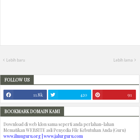
Lebih baru
Lebih lama
FOLLOW US
11.8k
420
91
BOOKMARK DOMAIN KAMI
Download di web klon sama seperti anda perlahan-lahan
Mematikan WEBSITE asli Penyedia File Kebutuhan Anda (Guru)
www.ilmuguru.org | www.jalurguru.com