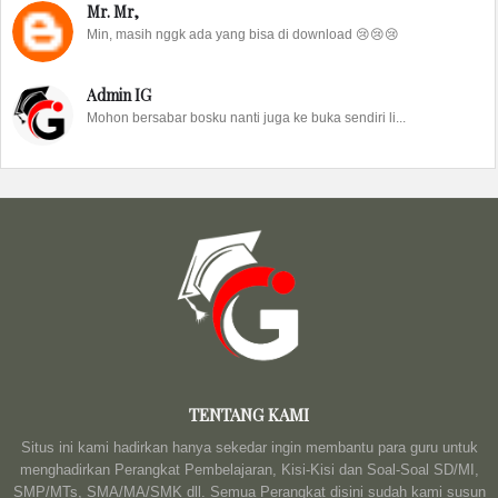
Mr. Mr,
Min, masih nggk ada yang bisa di download 😢😢😢
Admin IG
Mohon bersabar bosku nanti juga ke buka sendiri li...
TENTANG KAMI
Situs ini kami hadirkan hanya sekedar ingin membantu para guru untuk
menghadirkan Perangkat Pembelajaran, Kisi-Kisi dan Soal-Soal SD/MI,
SMP/MTs, SMA/MA/SMK dll. Semua Perangkat disini sudah kami susun