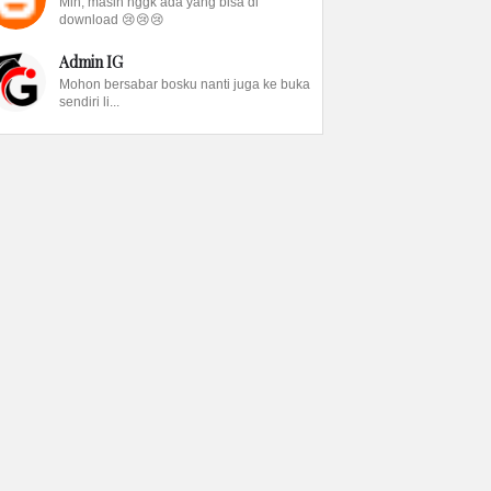
Min, masih nggk ada yang bisa di
download 😢😢😢
Admin IG
Mohon bersabar bosku nanti juga ke buka
sendiri li...