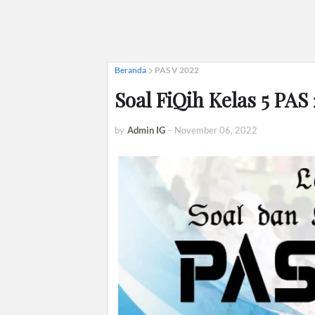
Beranda
PAS V 2022
Soal FiQih Kelas 5 PA
by
Admin IG
-
November 06, 2022