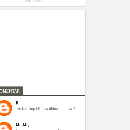
Mei 22, 2023
OMENTAR
R
izin kak, knp tdk bisa didownload ya ?
Mr. Mr,