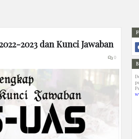
F
S 2022-2023 dan Kunci Jawaban
0
B
D
p
P
w