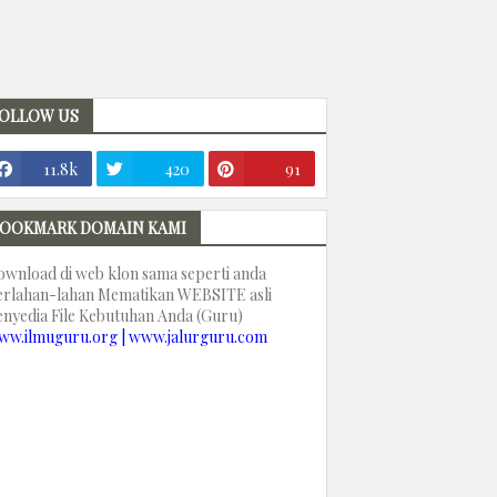
OLLOW US
11.8k
420
91
OOKMARK DOMAIN KAMI
ownload di web klon sama seperti anda
erlahan-lahan Mematikan WEBSITE asli
enyedia File Kebutuhan Anda (Guru)
ww.ilmuguru.org | www.jalurguru.com