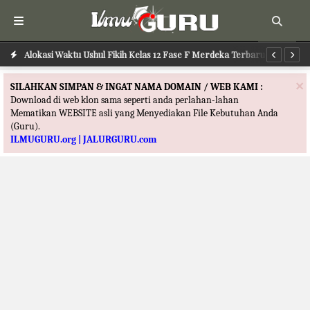
Alokasi Waktu Ilmu Tafsir Kelas 12 Fase F Merdeka Terbaru
Alokasi Waktu Ushul Fikih Kelas 12 Fase F Merdeka Terbaru
Al
×
SILAHKAN SIMPAN & INGAT NAMA DOMAIN / WEB KAMI :
Download di web klon sama seperti anda perlahan-lahan
Mematikan WEBSITE asli yang Menyediakan File Kebutuhan Anda
(Guru).
ILMUGURU.org | JALURGURU.com