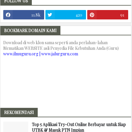
FOLLOW US
11.8k
420
91
BOOKMARK DOMAIN KAMI
Download di web klon sama seperti anda perlahan-lahan
Mematikan WEBSITE asli Penyedia File Kebutuhan Anda (Guru)
www.ilmuguru.org | www.jalurguru.com
REKOMENDASI
Top 5 Aplikasi Try-Out Online Berbayar untuk Siap
UTBK & Masuk PTN Impian