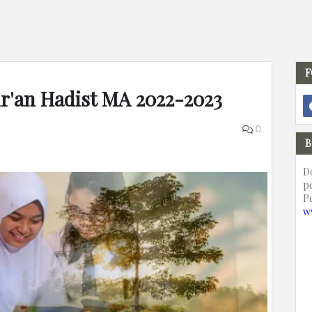
F
ur'an Hadist MA 2022-2023
0
B
D
p
P
w