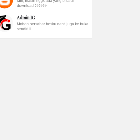
Min, masih nggk ada yang bisa di
download 😢😢😢
Admin IG
Mohon bersabar bosku nanti juga ke buka
sendiri li...