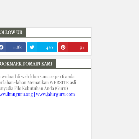
OLLOW US
11.8k
420
91
OOKMARK DOMAIN KAMI
ownload di web klon sama seperti anda
erlahan-lahan Mematikan WEBSITE asli
enyedia File Kebutuhan Anda (Guru)
ww.ilmuguru.org | www.jalurguru.com