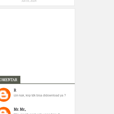
Juli 01, 2024
OMENTAR
R
izin kak, knp tdk bisa didownload ya ?
Mr. Mr,