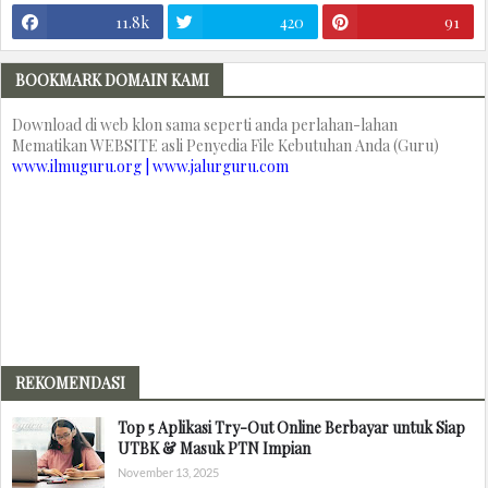
11.8k
420
91
BOOKMARK DOMAIN KAMI
Download di web klon sama seperti anda perlahan-lahan
Mematikan WEBSITE asli Penyedia File Kebutuhan Anda (Guru)
www.ilmuguru.org | www.jalurguru.com
REKOMENDASI
Top 5 Aplikasi Try-Out Online Berbayar untuk Siap
UTBK & Masuk PTN Impian
November 13, 2025