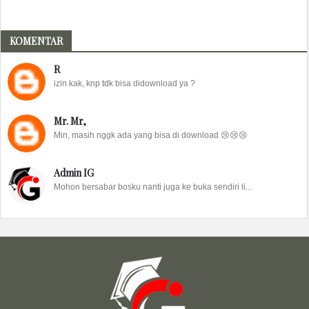
KOMENTAR
R
izin kak, knp tdk bisa didownload ya ?
Mr. Mr,
Min, masih nggk ada yang bisa di download 😢😢😢
Admin IG
Mohon bersabar bosku nanti juga ke buka sendiri li...