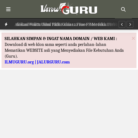
Alokasi Waktu Ilmu Tafsir Kelas 12 Fase F Merdeka Terbaru
Alokasi Waktu Ushul Fikih Kelas 12 Fase F Merdeka Terbaru
Al
×
SILAHKAN SIMPAN & INGAT NAMA DOMAIN / WEB KAMI :
Download di web klon sama seperti anda perlahan-lahan
Mematikan WEBSITE asli yang Menyediakan File Kebutuhan Anda
(Guru).
ILMUGURU.org | JALURGURU.com