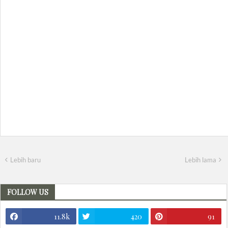
Lebih baru
Lebih lama
FOLLOW US
11.8k
420
91