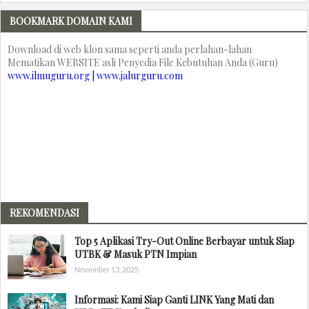
BOOKMARK DOMAIN KAMI
Download di web klon sama seperti anda perlahan-lahan
Mematikan WEBSITE asli Penyedia File Kebutuhan Anda (Guru)
www.ilmuguru.org | www.jalurguru.com
REKOMENDASI
Top 5 Aplikasi Try-Out Online Berbayar untuk Siap
UTBK & Masuk PTN Impian
November 13, 2025
Informasi: Kami Siap Ganti LINK Yang Mati dan