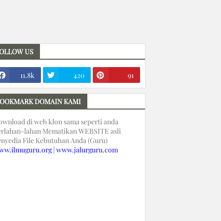
OLLOW US
11.8k
420
91
OOKMARK DOMAIN KAMI
ownload di web klon sama seperti anda
erlahan-lahan Mematikan WEBSITE asli
enyedia File Kebutuhan Anda (Guru)
ww.ilmuguru.org | www.jalurguru.com