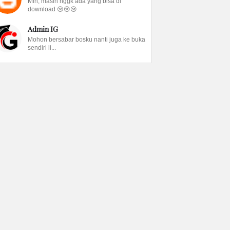
Min, masih nggk ada yang bisa di
download 😢😢😢
Admin IG
Mohon bersabar bosku nanti juga ke buka
sendiri li...