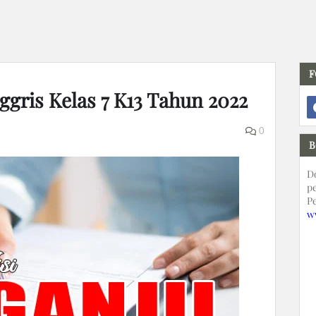
F
nggris Kelas 7 K13 Tahun 2022
0
B
D
p
P
w