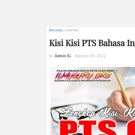
Beranda
Kisi Kisi
Kisi Kisi PTS Bahasa I
by
Admin IG
-
Agustus 04, 2022