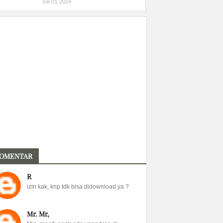
Juli 01, 2024
OMENTAR
R
izin kak, knp tdk bisa didownload ya ?
Mr. Mr,