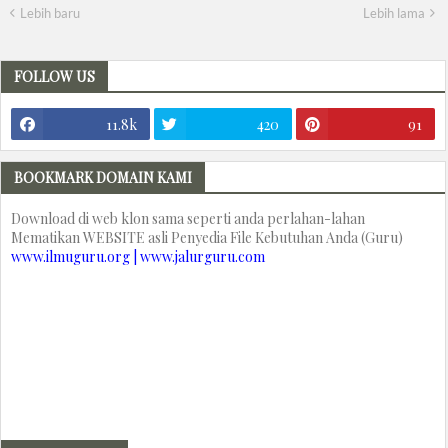
Lebih baru
Lebih lama
FOLLOW US
11.8k
420
91
BOOKMARK DOMAIN KAMI
Download di web klon sama seperti anda perlahan-lahan
Mematikan WEBSITE asli Penyedia File Kebutuhan Anda (Guru)
www.ilmuguru.org | www.jalurguru.com