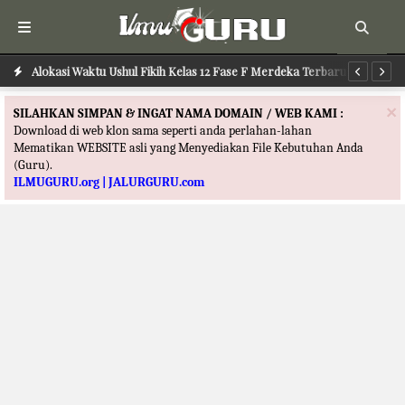
Alokasi Waktu Ushul Fikih Kelas 12 Fase F Merdeka Terbaru
Alokasi Waktu Ilmu Tafsir Kelas 12 Fase F Merdeka Terbaru
Al
×
SILAHKAN SIMPAN & INGAT NAMA DOMAIN / WEB KAMI :
Download di web klon sama seperti anda perlahan-lahan
Mematikan WEBSITE asli yang Menyediakan File Kebutuhan Anda
(Guru).
ILMUGURU.org | JALURGURU.com