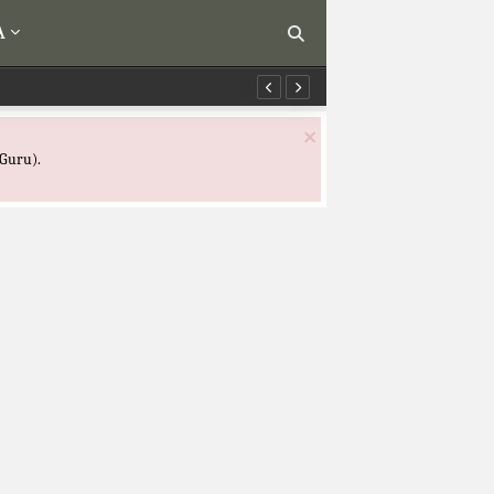
A
Alokasi Waktu Ilmu Kalam K
×
Guru).