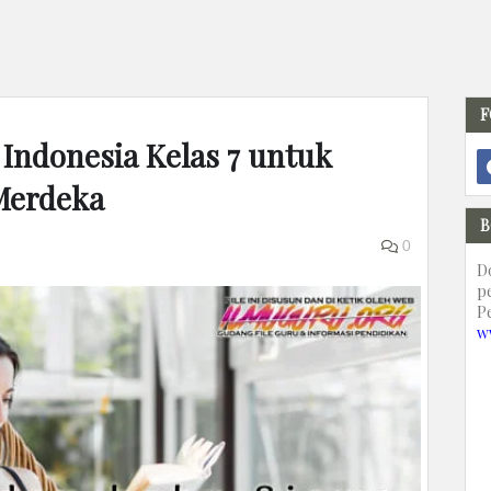
F
Indonesia Kelas 7 untuk
Merdeka
B
0
D
p
P
w