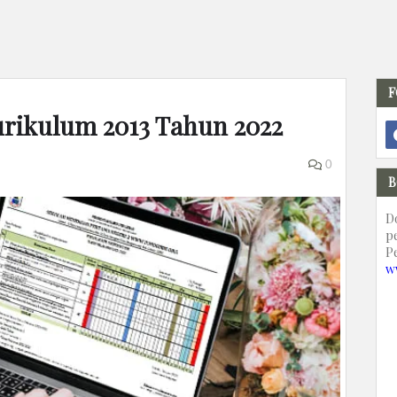
F
urikulum 2013 Tahun 2022
0
B
D
p
P
w