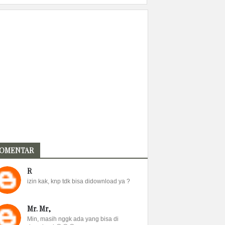
OMENTAR
R
izin kak, knp tdk bisa didownload ya ?
Mr. Mr,
Min, masih nggk ada yang bisa di