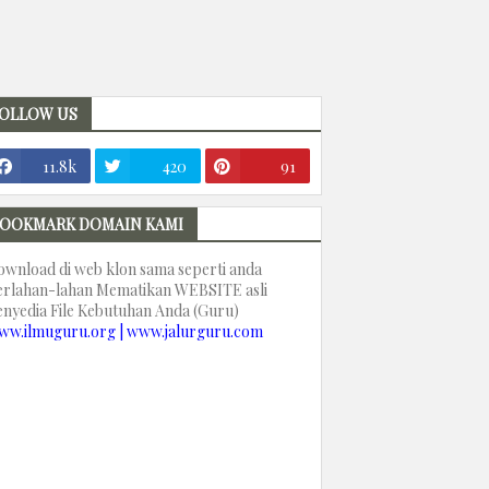
OLLOW US
11.8k
420
91
OOKMARK DOMAIN KAMI
ownload di web klon sama seperti anda
erlahan-lahan Mematikan WEBSITE asli
enyedia File Kebutuhan Anda (Guru)
ww.ilmuguru.org | www.jalurguru.com