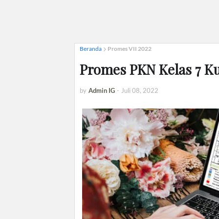
Beranda
Promes VII 2022
Promes PKN Kelas 7 K
by
Admin IG
-
Juli 08, 2022