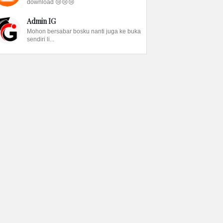
download 😢😢😢
Admin IG
Mohon bersabar bosku nanti juga ke buka
sendiri li...