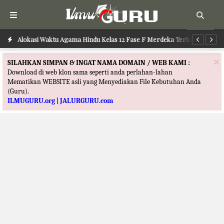
Alokasi Waktu Agama Hindu Kelas 12 Fase F Merdeka Terbaru
Alokasi Waktu Agama Buddha Kelas 12 Fase F Merdeka Terbaru
Al
×
SILAHKAN SIMPAN & INGAT NAMA DOMAIN / WEB KAMI :
Download di web klon sama seperti anda perlahan-lahan
Mematikan WEBSITE asli yang Menyediakan File Kebutuhan Anda
(Guru).
ILMUGURU.org | JALURGURU.com