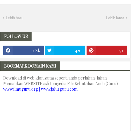
Lebih baru
Lebih lama
FOLLOW US
11.8k
420
91
BOOKMARK DOMAIN KAMI
Download di web klon sama seperti anda perlahan-lahan
Mematikan WEBSITE asli Penyedia File Kebutuhan Anda (Guru)
www.ilmuguru.org | www.jalurguru.com