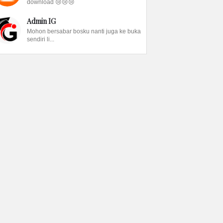
download 😢😢😢
Admin IG
Mohon bersabar bosku nanti juga ke buka
sendiri li...