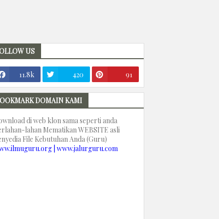
OLLOW US
11.8k
420
91
OOKMARK DOMAIN KAMI
ownload di web klon sama seperti anda
erlahan-lahan Mematikan WEBSITE asli
enyedia File Kebutuhan Anda (Guru)
ww.ilmuguru.org | www.jalurguru.com