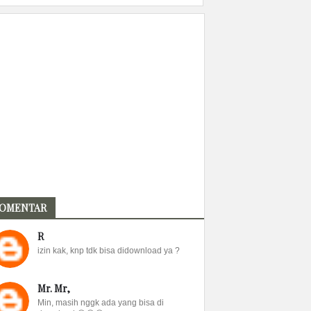
OMENTAR
R
izin kak, knp tdk bisa didownload ya ?
Mr. Mr,
Min, masih nggk ada yang bisa di