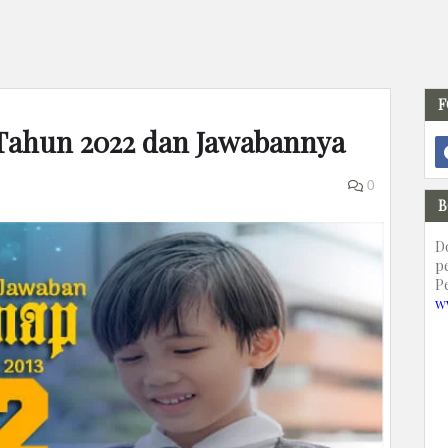
F
h Tahun 2022 dan Jawabannya
0
B
D
p
P
w