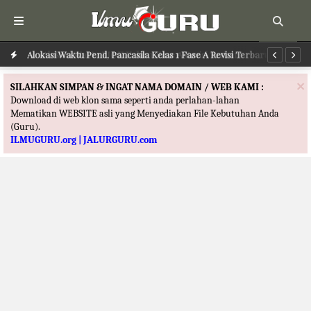
Alokasi Waktu PJOK Kelas 1 Fase A Revisi Terbaru
Alokasi Waktu Pend. Pancasila Kelas 1 Fase A Revisi Terbaru
Al
×
SILAHKAN SIMPAN & INGAT NAMA DOMAIN / WEB KAMI :
Download di web klon sama seperti anda perlahan-lahan
Mematikan WEBSITE asli yang Menyediakan File Kebutuhan Anda
(Guru).
ILMUGURU.org | JALURGURU.com