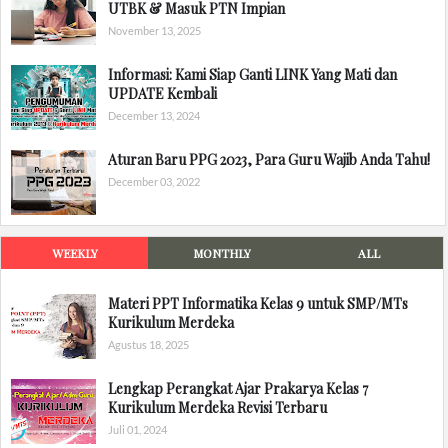
UTBK & Masuk PTN Impian
November 13, 2025
Informasi: Kami Siap Ganti LINK Yang Mati dan
UPDATE Kembali
December 13, 2024
Aturan Baru PPG 2023, Para Guru Wajib Anda Tahu!
December 03, 2022
WEEKLY
MONTHLY
ALL
Materi PPT Informatika Kelas 9 untuk SMP/MTs
Kurikulum Merdeka
Agustus 18, 2025
Lengkap Perangkat Ajar Prakarya Kelas 7
Kurikulum Merdeka Revisi Terbaru
Juli 01, 2024